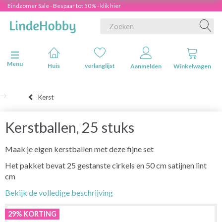
Eindzomer Sale - Bespaar tot 50% - klik hier
Navigatie in-/uitschakelen
Menu
Huis
verlanglijst
Aanmelden
Winkelwagen
Kerst
Kerstballen, 25 stuks
Maak je eigen kerstballen met deze fijne set
Het pakket bevat 25 gestanste cirkels en 50 cm satijnen lint
cm
Bekijk de volledige beschrijving
29% KORTING