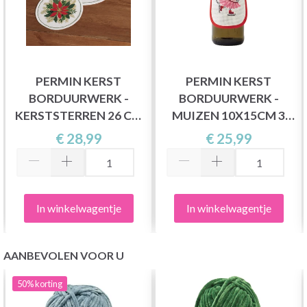
PERMIN KERST
PERMIN KERST
BORDUURWERK -
BORDUURWERK -
KERSTSTERREN 26 CM
MUIZEN 10X15CM 3
Ø, AIDA
STUKS
€ 28,99
€ 25,99
In winkelwagentje
In winkelwagentje
AANBEVOLEN VOOR U
50%
korting