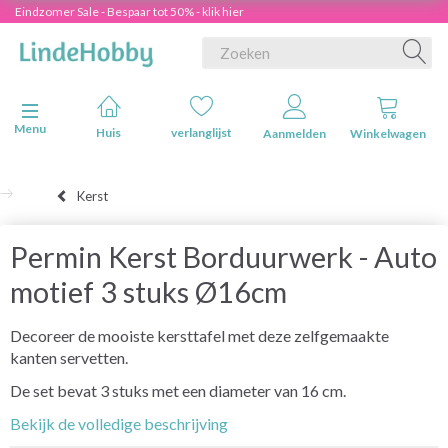
Eindzomer Sale - Bespaar tot 50% - klik hier
Navigatie in-/uitschakelen
Menu
Huis
verlanglijst
Aanmelden
Winkelwagen
Kerst
Permin Kerst Borduurwerk - Auto
motief 3 stuks Ø16cm
Decoreer de mooiste kersttafel met deze zelfgemaakte
kanten servetten.
De set bevat 3 stuks met een diameter van 16 cm.
Bekijk de volledige beschrijving