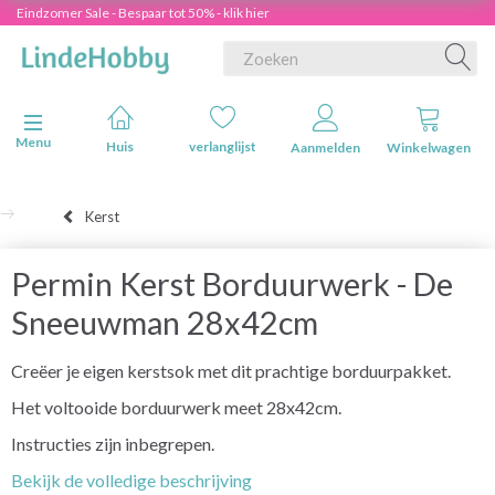
Eindzomer Sale - Bespaar tot 50% - klik hier
Navigatie in-/uitschakelen
Menu
Huis
verlanglijst
Aanmelden
Winkelwagen
Kerst
Permin Kerst Borduurwerk - De
Sneeuwman 28x42cm
Creëer je eigen kerstsok met dit prachtige borduurpakket.
Het voltooide borduurwerk meet 28x42cm.
Instructies zijn inbegrepen.
Bekijk de volledige beschrijving