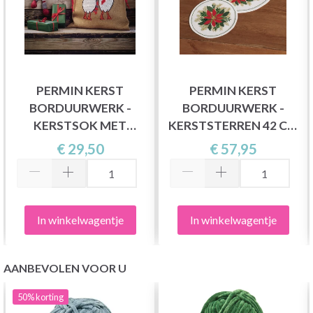
PERMIN KERST
PERMIN KERST
BORDUURWERK -
BORDUURWERK -
KERSTSOK MET
KERSTSTERREN 42 CM
GANZEN 39X55CM
Ø, AIDA
€ 29,50
€ 57,95
In winkelwagentje
In winkelwagentje
AANBEVOLEN VOOR U
50%
korting