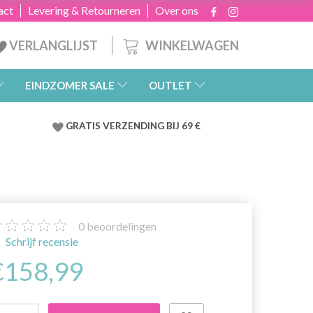
act
Levering & Retourneren
Over ons
WINKELWAGEN
VERLANGLIJST
EINDZOMER SALE
OUTLET
GRATIS
VERZENDING BIJ 69 €
0
beoordelingen
Schrijf recensie
€158,99