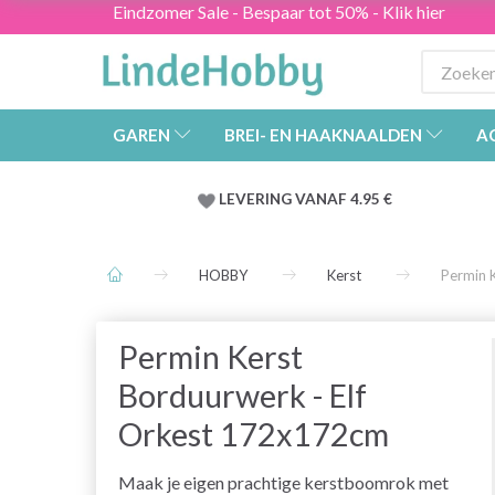
Eindzomer Sale - Bespaar tot 50% - Klik hier
GAREN
BREI- EN HAAKNAALDEN
A
LEVERING VANAF 4.95 €
HOBBY
Kerst
Permin 
Permin Kerst
Borduurwerk - Elf
Orkest 172x172cm
Maak je eigen prachtige kerstboomrok met