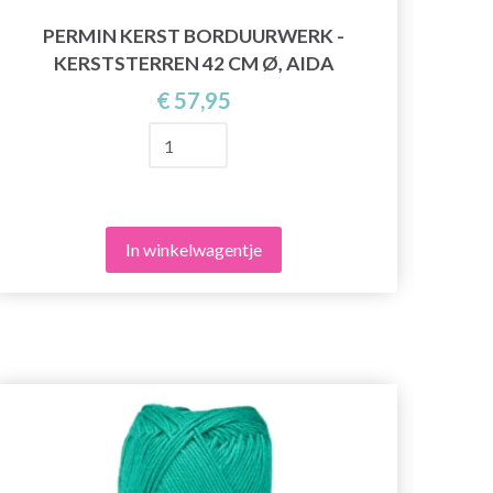
PERMIN KERST BORDUURWERK -
KERSTSTERREN 42 CM Ø, AIDA
K
€ 57,95
In winkelwagentje