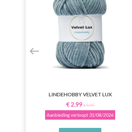
LINDEHOBBY VELVET LUX
E
€ 2,99
€ 5,95
Aanbieding verloopt
31/08/2026