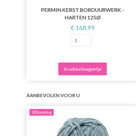
, 16
PERMIN KERST BORDUURWERK -
HARTEN 125Ø
€ 168,99
In winkelwagentje
AANBEVOLEN VOOR U
50%
korting