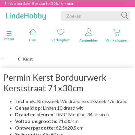
Eindzomer Sale - Bespaar tot 50% - klik hier
Navigatie in-/uitschakelen
Menu
Huis
verlanglijst
Aanmelden
Winkelwagen
Kerst
Permin Kerst Borduurwerk -
Kerststraat 71x30cm
Techniek
: Kruissteek 2/6 draad en stiksteek 1/6 draad
Genaaid op
: Linnen 10 draad wit
Draad en kleuren
: DMC Mouline, 34 kleuren
Voltooide grootte
: 71x30 cm
Ontwerpgrootte
: 62,5x20,5 cm
Snijgrootte
: 46x80 cm