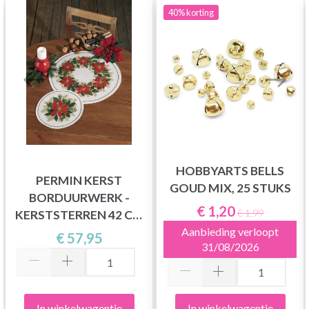
40%
korting
HOBBYARTS BELLS
PERMIN KERST
GOUD MIX, 25 STUKS
BORDUURWERK -
€ 1,20
€ 1,99
KERSTSTERREN 42 CM
Aanbieding verloopt
Ø, AIDA
€ 57,95
31/08/2026
In winkelwagentje
In winkelwagentje