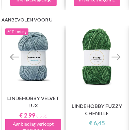
AANBEVOLEN VOOR U
50%
korting
LINDEHOBBY VELVET
LUX
LINDEHOBBY FUZZY
CHENILLE
€ 2,99
€ 5,95
€ 6,45
Aanbieding verloopt