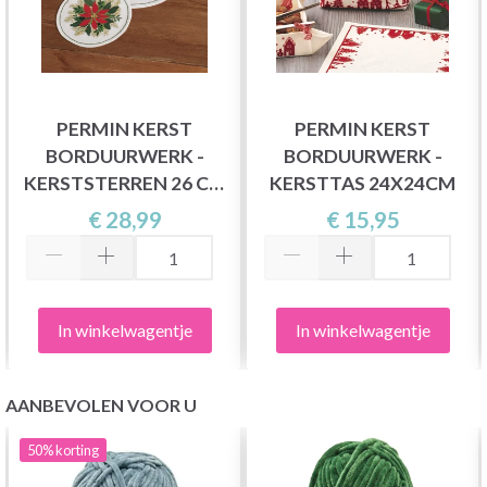
PERMIN KERST
PERMIN KERST
BORDUURWERK -
BORDUURWERK -
KERSTSTERREN 26 CM
KERSTTAS 24X24CM
Ø, AIDA
€ 28,99
€ 15,95
In winkelwagentje
In winkelwagentje
AANBEVOLEN VOOR U
50%
korting