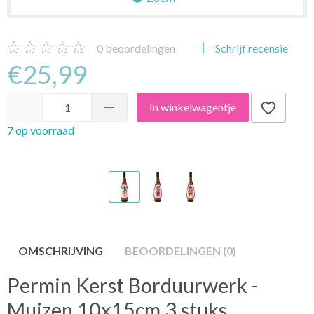
0
beoordelingen
Schrijf recensie
€25,99
In winkelwagentje
7 op voorraad
OMSCHRIJVING
BEOORDELINGEN (0)
Permin Kerst Borduurwerk -
Muizen 10x15cm 3 stuks