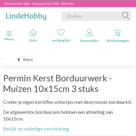
Eindzomer Sale - Bespaar tot 50% - klik hier
Navigatie in-/uitschakelen
Menu
Huis
verlanglijst
Aanmelden
Winkelwagen
Kerst
Permin Kerst Borduurwerk -
Muizen 10x15cm 3 stuks
Creëer je eigen kerstfles schortjes met deze mooie borduurkit.
De afgewerkte borduursels hebben een afmeting van
10x15cm.
Bekijk de volledige beschrijving