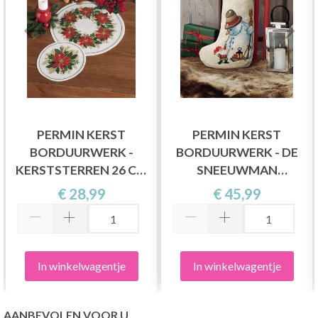
PERMIN KERST
PERMIN KERST
BORDUURWERK -
BORDUURWERK - DE
KERSTSTERREN 26 CM
SNEEUWMAN
Ø, AIDA
28X42CM
€ 28,99
€ 45,99
In winkelwagentje
In winkelwagentje
AANBEVOLEN VOOR U