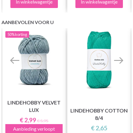
In winkelwagentje
In winkelwagentje
AANBEVOLEN VOOR U
50%
korting
LINDEHOBBY VELVET
LUX
LINDEHOBBY COTTON
8/4
€ 2,99
€ 5,95
€ 2,65
Aanbieding verloopt