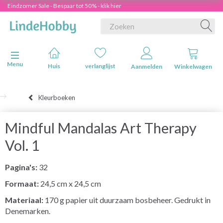
Eindzomer Sale - Bespaar tot 50% - klik hier
Navigatie in-/uitschakelen
Menu
Huis
verlanglijst
Aanmelden
Winkelwagen
Kleurboeken
Mindful Mandalas Art Therapy
Vol. 1
Pagina's:
32
Formaat:
24,5 cm x 24,5 cm
Materiaal:
170 g papier uit duurzaam bosbeheer. Gedrukt in
Denemarken.