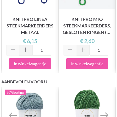
KNITPRO LINEA
KNITPRO MIO
STEEKMARKEERDERS
STEEKMARKEERDERS,
METAAL
GESLOTEN RINGEN (50
STUKS)
€ 6,15
€ 2,60
In winkelwagentje
In winkelwagentje
AANBEVOLEN VOOR U
50%
korting