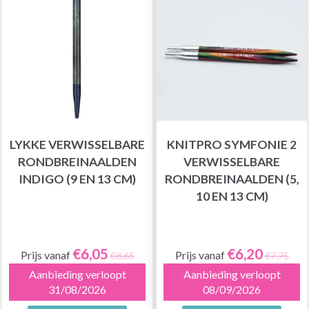
LYKKE VERWISSELBARE
KNITPRO SYMFONIE 2
RONDBREINAALDEN
VERWISSELBARE
INDIGO (9 EN 13 CM)
RONDBREINAALDEN (5,
10 EN 13 CM)
€6,05
€6,20
Prijs vanaf
Prijs vanaf
€8,65
€7,75
Aanbieding verloopt
Aanbieding verloopt
31/08/2026
08/09/2026