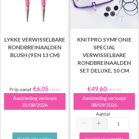
LYKKE VERWISSELBARE
KNITPRO SYMFONIE
RONDBREINAALDEN
SPECIAL
BLUSH (9 EN 13 CM)
VERWISSELBARE
RONDBREINAALDEN
SET DELUXE, 10 CM
€6,05
€49,60
Prijs vanaf
€8,65
€61,99
Aanbieding verloopt
Aanbieding verloopt
31/08/2026
08/09/2026
Aantal
In winkelwagentje
Bekijk alle opties