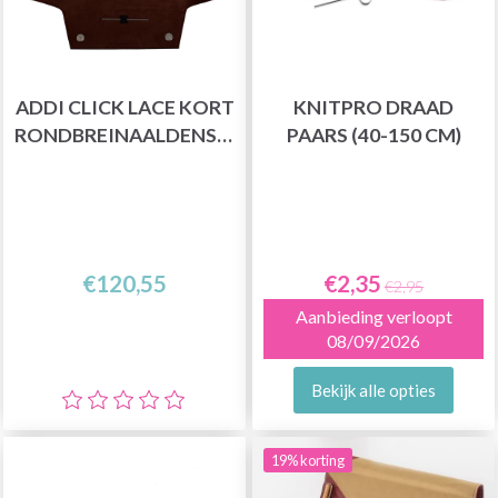
ADDI CLICK LACE KORT
KNITPRO DRAAD
RONDBREINAALDENSET
PAARS (40-150 CM)
€120,55
€2,35
€2,95
Aanbieding verloopt
08/09/2026
Bekijk alle opties
19% korting