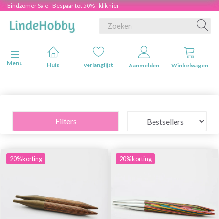
Eindzomer Sale - Bespaar tot 50% - klik hier
Navigatie in-/uitschakelen
Menu
Huis
verlanglijst
Aanmelden
Winkelwagen
Filters
20% korting
20% korting