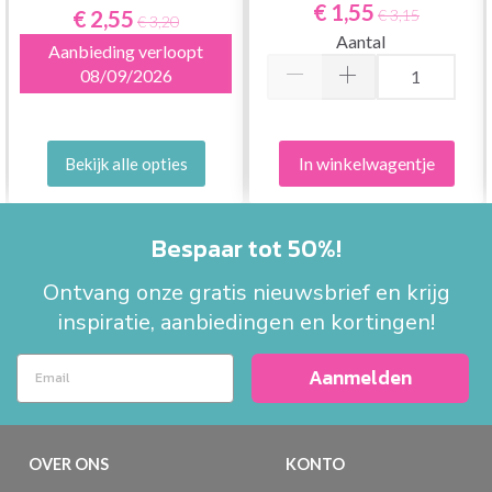
STUKS
€ 1,55
€ 2,55
€ 3,15
€ 3,20
Aantal
Aanbieding verloopt
08/09/2026
In winkelwagentje
Bekijk alle opties
Bespaar tot 50%!
Ontvang onze gratis nieuwsbrief en krijg
inspiratie, aanbiedingen en kortingen!
Aanmelden
OVER ONS
KONTO