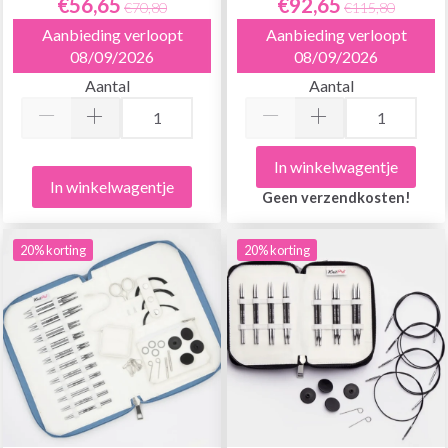
€56,65
€92,65
€70,80
€115,80
Aanbieding verloopt
Aanbieding verloopt
08/09/2026
08/09/2026
Aantal
Aantal
In winkelwagentje
In winkelwagentje
Geen verzendkosten!
20% korting
20% korting