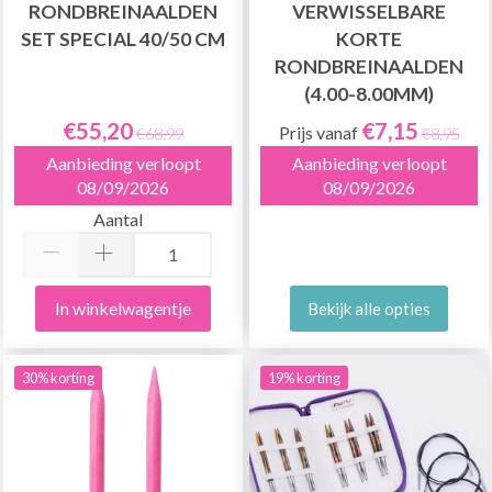
RONDBREINAALDEN
VERWISSELBARE
SET SPECIAL 40/50 CM
KORTE
RONDBREINAALDEN
(4.00-8.00MM)
€55,20
€7,15
Prijs vanaf
€68,99
€8,95
Aanbieding verloopt
Aanbieding verloopt
08/09/2026
08/09/2026
Aantal
In winkelwagentje
Bekijk alle opties
30% korting
19% korting