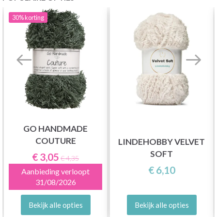
30%
korting
GO HANDMADE
COUTURE
LINDEHOBBY VELVET
SOFT
€ 3,05
€ 4,35
€ 6,10
Aanbieding verloopt
31/08/2026
Bekijk alle opties
Bekijk alle opties