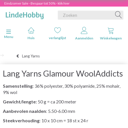
Eindzomer Sale - Bespaar tot 50% - klik hier
Navigatie in-/uitschakelen
Menu
Huis
verlanglijst
Aanmelden
Winkelwagen
Lang Yarns
Lang Yarns Glamour WoolAddicts
Samenstelling
: 36% polyester, 30% polyamide, 25% mohair,
9% wol
Gewicht/lengte:
50 g = ca 200 meter
Aanbevolen naalden
: 5.50-6.00 mm
Steekverhouding
: 10 x 10 cm = 18 st x 24 r