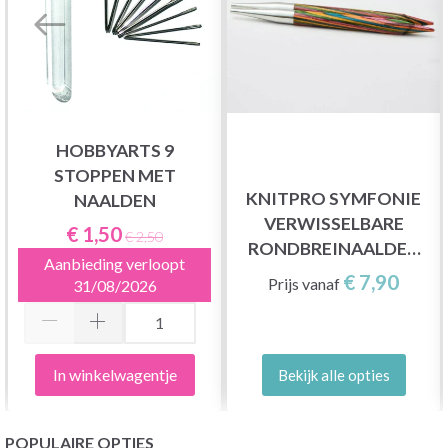
HOBBYARTS 9
STOPPEN MET
KNITPRO SYMFONIE
NAALDEN
VERWISSELBARE
€ 1,50
€ 2,50
RONDBREINAALDEN
Aanbieding verloopt
KORT (3.00-12.00 MM)
€ 7,90
Prijs vanaf
31/08/2026
In winkelwagentje
Bekijk alle opties
POPULAIRE OPTIES