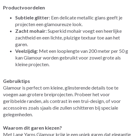
Productvoordelen
Subtiele glitter:
Een delicate metallic glans geeft je
projecten een glamoureuze look.
Zacht mohair:
Superkid mohair voegt een heerlijke
zachtheid en een lichte, pluizige textuur toe aan het
garen.
Veelzijdig:
Met een looplengte van 200 meter per 50 g
kan Glamour worden gebruikt voor zowel grote als
kleine projecten.
Gebruiktips
Glamour is perfect om kleine, glinsterende details toe te
voegen aan grotere breiprojecten. Probeer het voor
geribbelde randen, als contrast in een trui-design, of voor
accessoires zoals sjaals die zullen schitteren bij speciale
gelegenheden.
Waarom dit garen kiezen?
Met Lang Yarns Glamour krijg je een uniek garen dat elegantie