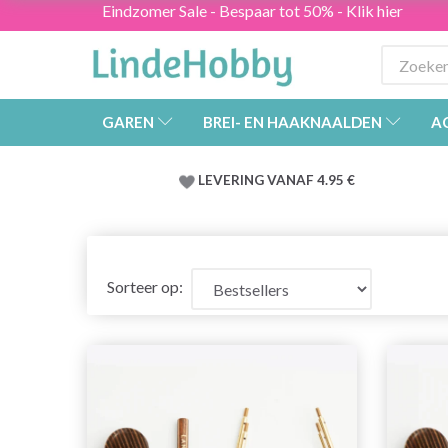
Eindzomer Sale - Bespaar tot 50% - Klik hier
GAREN
BREI- EN HAAKNAALDEN
A
LEVERING VANAF 4.95 €
Sorteer op: