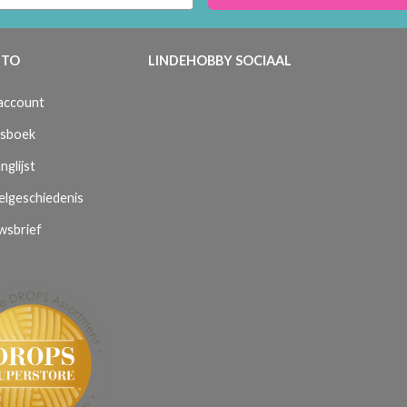
TO
LINDEHOBBY SOCIAAL
 account
sboek
nglijst
elgeschiedenis
wsbrief