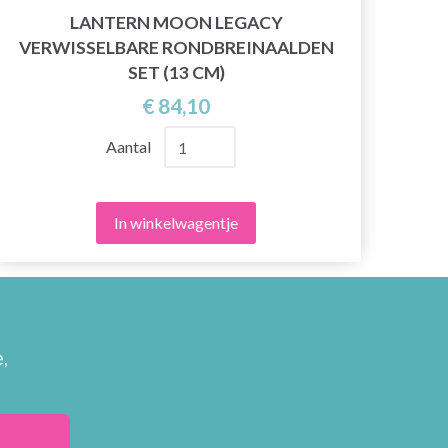
LANTERN MOON LEGACY
VERWISSELBARE RONDBREINAALDEN
RO
SET (13 CM)
€ 84,10
Aantal
In winkelwagentje
,