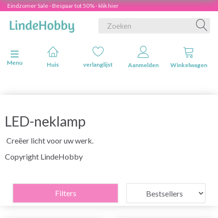
Eindzomer Sale - Bespaar tot 50% - klik hier
Navigatie in-/uitschakelen
Menu
Huis
verlanglijst
Aanmelden
Winkelwagen
LED-neklamp
Creëer licht voor uw werk.
Copyright LindeHobby
Filters