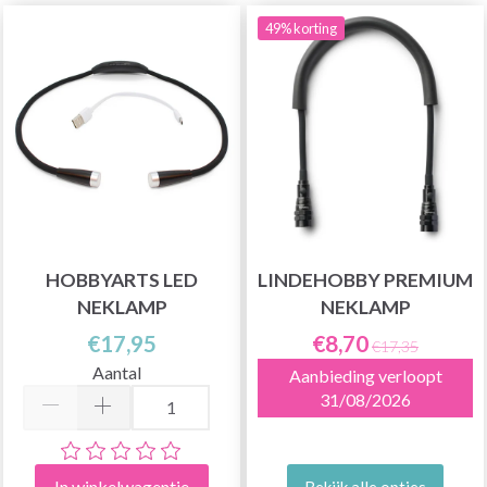
49% korting
HOBBYARTS LED
LINDEHOBBY PREMIUM
NEKLAMP
NEKLAMP
€17,95
€8,70
€17,35
Aantal
Aanbieding verloopt
31/08/2026
In winkelwagentje
Bekijk alle opties