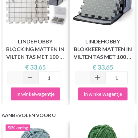
LINDEHOBBY
LINDEHOBBY
BLOCKING MATTEN IN
BLOKKEER MATTEN IN
VILTEN TAS MET 100 T-
VILTEN TAS MET 100 T-
PINNEN, WIT
PINNEN, GRIJS
€ 33,65
€ 33,65
In winkelwagentje
In winkelwagentje
AANBEVOLEN VOOR U
50%
korting