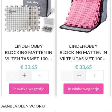
LINDEHOBBY
LINDEHOBBY
BLOCKING MATTEN IN
BLOCKING MATTEN IN
VILTEN TAS MET 100 T-
VILTEN TAS MET 100 T-
PINNEN, WIT
PINNEN, ROZE
€ 33,65
€ 33,65
In winkelwagentje
In winkelwagentje
AANBEVOLEN VOOR U