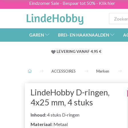
Eindzomer Sale - Bespaar tot 50% - Klik hier
GAREN
BREI- EN HAAKNAALDEN
A
LEVERING VANAF 4.95 €
ACCESSOIRES
Merken
LindeHobby D-ringen,
4x25 mm, 4 stuks
Inhoud:
4 stuks D-ringen
Materiaal:
Metaal