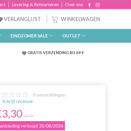
act
Levering & Retourneren
Over ons
WINKELWAGEN
VERLANGLIJST
EINDZOMER SALE
OUTLET
GRATIS
VERZENDING BIJ 69 €
0
beoordelingen
Schrijf recensie
€3,30
€4,70
anbieding verloopt 31/08/2026