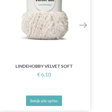
GO 
LINDEHOBBY VELVET SOFT
€ 6,10
Bekijk alle opties