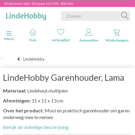
Eindzomer Sale - Bespaar tot 50% - klik hier
Navigatie in-/uitschakelen
Menu
Huis
verlanglijst
Aanmelden
Winkelwagen
LindeHobby
LindeHobby Garenhouder, Lama
Materiaal:
Lindehout multiplex
Afmetingen:
11 x 11 x 13 cm
Over het product:
Mooi en praktisch garenhouder om garen
onderweg mee te nemen
Bekijk de volledige beschrijving