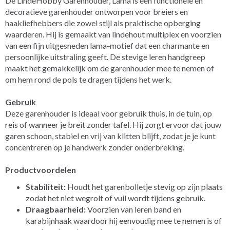
De LindeHobby Garenhouder, Lama is een functionele en
decoratieve garenhouder ontworpen voor breiers en
haakliefhebbers die zowel stijl als praktische opberging
waarderen. Hij is gemaakt van lindehout multiplex en voorzien
van een fijn uitgesneden lama‑motief dat een charmante en
persoonlijke uitstraling geeft. De stevige leren handgreep
maakt het gemakkelijk om de garenhouder mee te nemen of
om hem rond de pols te dragen tijdens het werk.
Gebruik
Deze garenhouder is ideaal voor gebruik thuis, in de tuin, op
reis of wanneer je breit zonder tafel. Hij zorgt ervoor dat jouw
garen schoon, stabiel en vrij van klitten blijft, zodat je je kunt
concentreren op je handwerk zonder onderbreking.
Productvoordelen
Stabiliteit:
Houdt het garenbolletje stevig op zijn plaats
zodat het niet wegrolt of vuil wordt tijdens gebruik.
Draagbaarheid:
Voorzien van leren band en
karabijnhaak waardoor hij eenvoudig mee te nemen is of