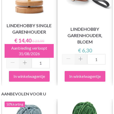
LINDEHOBBY SINGLE
LINDEHOBBY
GARENHOUDER
GARENHOUDER,
€ 14,40
€ 23,99
BLOEM
Aanbieding verloopt
€ 6,30
31/08/2026
In winkelwagentje
In winkelwagentje
AANBEVOLEN VOOR U
50%
korting