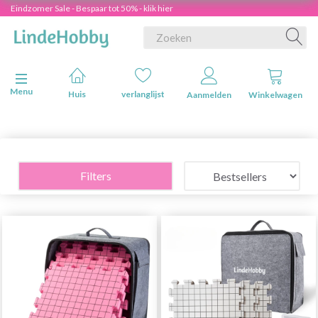
Eindzomer Sale - Bespaar tot 50% - klik hier
Navigatie in-/uitschakelen
Menu
Huis
verlanglijst
Aanmelden
Winkelwagen
Filters