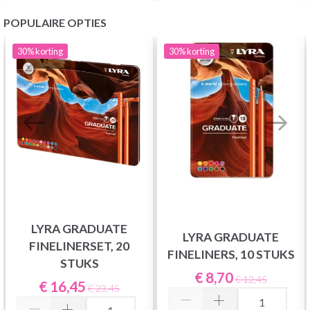
POPULAIRE OPTIES
30%
korting
30%
korting
LYRA GRADUATE
LYRA GRADUATE
FINELINERSET, 20
FINELINERS, 10 STUKS
STUKS
€ 8,70
€ 12,45
€ 16,45
€ 23,45