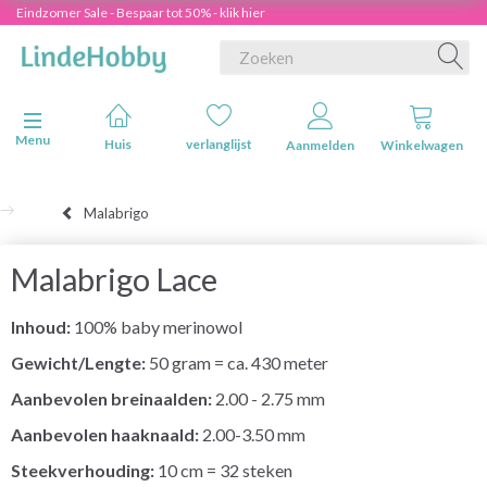
Eindzomer Sale - Bespaar tot 50% - klik hier
Navigatie in-/uitschakelen
Menu
Huis
verlanglijst
Aanmelden
Winkelwagen
Malabrigo
Malabrigo Lace
Inhoud:
100% baby merinowol
Gewicht/Lengte:
50 gram = ca. 430 meter
Aanbevolen breinaalden:
2.00 - 2.75 mm
Aanbevolen haaknaald:
2.00-3.50 mm
Steekverhouding:
10 cm = 32 steken