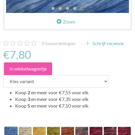
Zoom
0
beoordelingen
Schrijf recensie
€7,80
In winkelwagentje
Koop
2
en meer voor
€7,55
voor elk
Koop
3
en meer voor
€7,35
voor elk
Koop
5
en meer voor
€7,10
voor elk