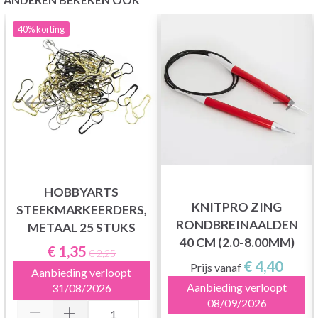
40%
korting
HOBBYARTS
KNITPRO ZING
STEEKMARKEERDERS,
RONDBREINAALDEN
METAAL 25 STUKS
40 CM (2.0-8.00MM)
€ 1,35
€ 2,25
€ 4,40
Prijs vanaf
Aanbieding verloopt
Aanbieding verloopt
31/08/2026
08/09/2026