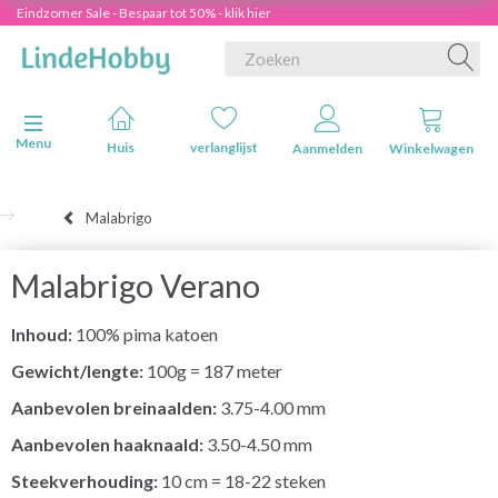
Eindzomer Sale - Bespaar tot 50% - klik hier
Navigatie in-/uitschakelen
Menu
Huis
verlanglijst
Aanmelden
Winkelwagen
Malabrigo
Malabrigo Verano
Inhoud:
100% pima katoen
Gewicht/lengte:
100g = 187 meter
Aanbevolen breinaalden:
3.75-4.00 mm
Aanbevolen haaknaald:
3.50-4.50 mm
Steekverhouding:
10 cm = 18-22 steken