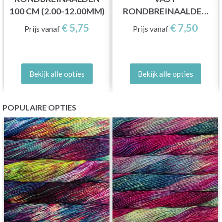
100 CM (2.00-12.00MM)
RONDBREINAALDEN
80 CM (2.00-12.00MM)
€ 5,75
€ 7,50
Prijs vanaf
Prijs vanaf
Bekijk alle opties
Bekijk alle opties
POPULAIRE OPTIES