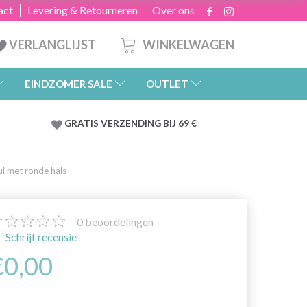
act
Levering & Retourneren
Over ons
WINKELWAGEN
VERLANGLIJST
EINDZOMER SALE
OUTLET
GRATIS
VERZENDING BIJ 69 €
i met ronde hals
0
beoordelingen
Schrijf recensie
€0,00