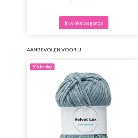
In winkelwagentje
AANBEVOLEN VOOR U
50%
korting