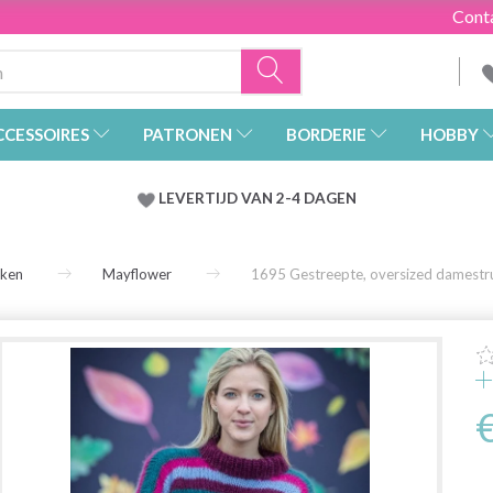
Cont
CCESSOIRES
PATRONEN
BORDERIE
HOBBY
LEVERTIJD VAN 2-4 DAGEN
rken
Mayflower
1695 Gestreepte, oversized damestru