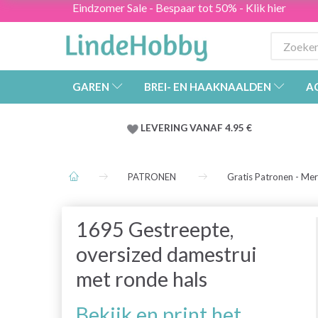
Eindzomer Sale - Bespaar tot 50% - Klik hier
GAREN
BREI- EN HAAKNAALDEN
A
LEVERING VANAF 4.95 €
PATRONEN
Gratis Patronen - Me
1695 Gestreepte,
oversized damestrui
met ronde hals
Bekijk en print het