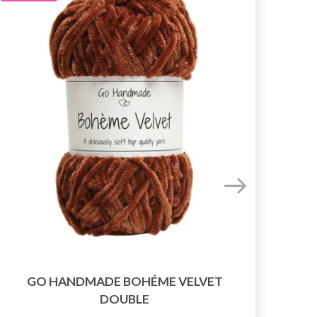
GO HANDMADE BOHÉME VELVET
PA
DOUBLE