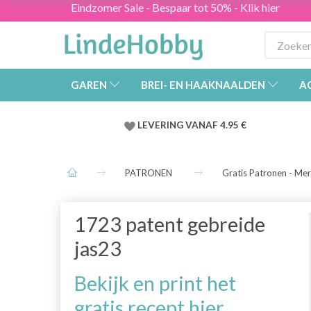
Eindzomer Sale - Bespaar tot 50% - Klik hier
GAREN
BREI- EN HAAKNAALDEN
A
LEVERING VANAF 4.95 €
PATRONEN
Gratis Patronen - Me
1723 patent gebreide
jas23
Bekijk en print het
gratis recept hier.