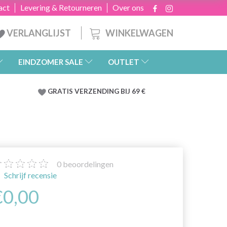
act
Levering & Retourneren
Over ons
WINKELWAGEN
VERLANGLIJST
EINDZOMER SALE
OUTLET
GRATIS
VERZENDING BIJ 69 €
0
beoordelingen
Schrijf recensie
€0,00