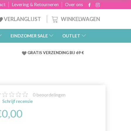
act
Levering & Retourneren
Over ons
WINKELWAGEN
VERLANGLIJST
EINDZOMER SALE
OUTLET
GRATIS
VERZENDING BIJ 69 €
0
beoordelingen
Schrijf recensie
€0,00