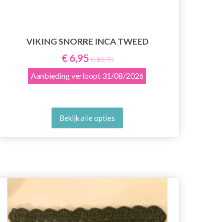
VIKING SNORRE INCA TWEED
61
€ 6,95
€ 10,70
Aanbieding verloopt
31/08/2026
Bekijk alle opties