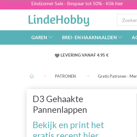
Eindzomer Sale - Bespaar tot 50% - Klik hier
GAREN
BREI- EN HAAKNAALDEN
A
LEVERING VANAF 4.95 €
PATRONEN
Gratis Patronen - Me
D3 Gehaakte
Pannenlappen
Bekijk en print het
gratis recept hier.