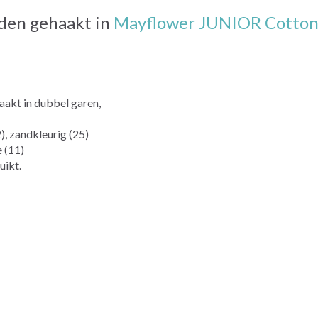
den gehaakt in
Mayflower JUNIOR Cotton 
haakt in dubbel garen,
2), zandkleurig (25)
e (11)
uikt.