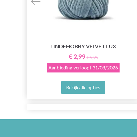
LINDEHOBBY VELVET LUX
€ 2,99
€ 5,95
Aanbieding verloopt
31/08/2026
Bekijk alle opties