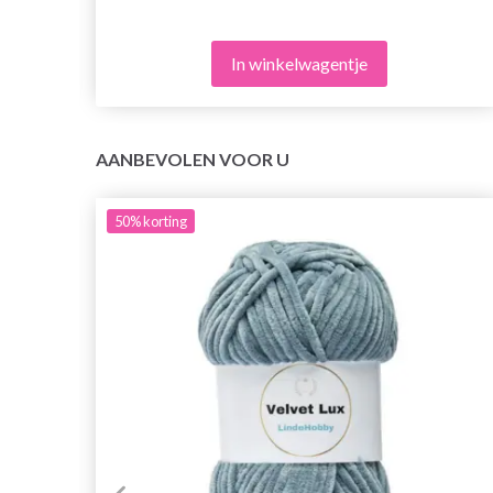
In winkelwagentje
AANBEVOLEN VOOR U
50%
korting