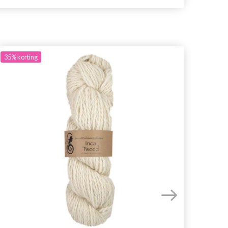
35%
korting