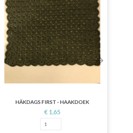
14
HÄKDAGS FIRST - HAAKDOEK
€ 1,65