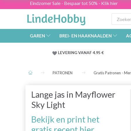
Eindzomer Sale - Bespaar tot 50% - Klik hier
GAREN
BREI- EN HAAKNAALDEN
A
LEVERING VANAF 4.95 €
PATRONEN
Gratis Patronen - Me
Lange jas in Mayflower
Sky Light
Bekijk en print het
gratis recept hier