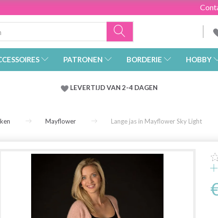
Cont
CCESSOIRES
PATRONEN
BORDERIE
HOBBY
LEVERTIJD VAN 2-4 DAGEN
rken
Mayflower
Lange jas in Mayflower Sky Light