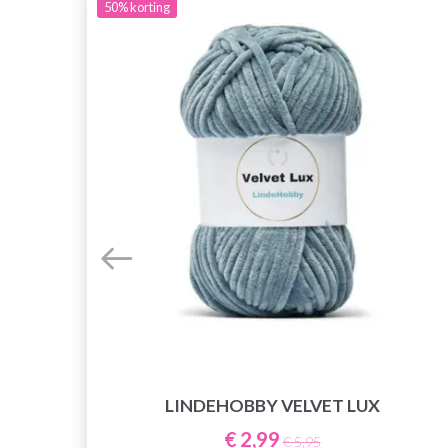
50%
korting
LINDEHOBBY VELVET LUX
€ 2,99
€ 5,95