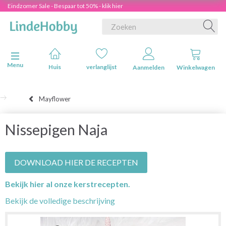
Eindzomer Sale - Bespaar tot 50% - klik hier
Navigatie in-/uitschakelen
Menu
Huis
verlanglijst
Aanmelden
Winkelwagen
Mayflower
Nissepigen Naja
DOWNLOAD HIER DE RECEPTEN
Bekijk hier al onze kerstrecepten.
Bekijk de volledige beschrijving