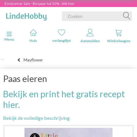
Eindzomer Sale - Bespaar tot 50% - klik hier
Navigatie in-/uitschakelen
Menu
Huis
verlanglijst
Aanmelden
Winkelwagen
Mayflower
Paas eieren
Bekijk en print het gratis recept
hier.
Bekijk de volledige beschrijving