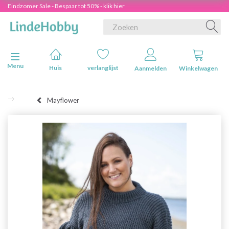
Eindzomer Sale - Bespaar tot 50% - klik hier
Navigatie in-/uitschakelen
Menu
Huis
verlanglijst
Aanmelden
Winkelwagen
Mayflower