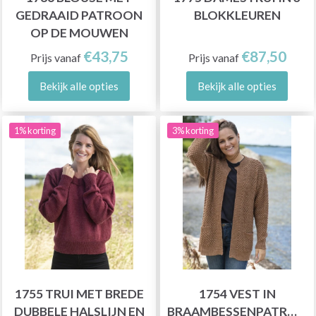
GEDRAAID PATROON
BLOKKLEUREN
OP DE MOUWEN
€43,75
€87,50
Prijs vanaf
Prijs vanaf
Bekijk alle opties
Bekijk alle opties
1% korting
3% korting
1755 TRUI MET BREDE
1754 VEST IN
DUBBELE HALSLIJN EN
BRAAMBESSENPATROON