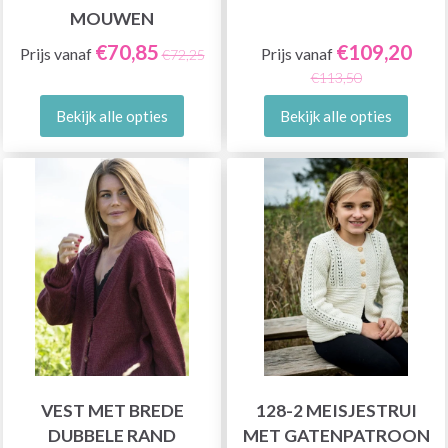
MOUWEN
€70,85
€109,20
Prijs vanaf
Prijs vanaf
€72,25
€113,50
Bekijk alle opties
Bekijk alle opties
VEST MET BREDE
128-2 MEISJESTRUI
DUBBELE RAND
MET GATENPATROON