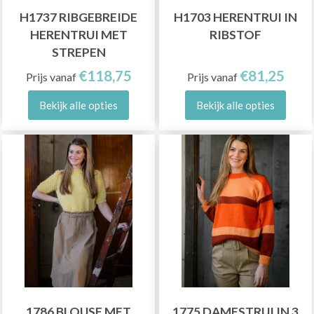
H1737 RIBGEBREIDE
H1703 HERENTRUI IN
HERENTRUI MET
RIBSTOF
STREPEN
€118,75
€81,25
Prijs vanaf
Prijs vanaf
Bekijk alle opties
Bekijk alle opties
1786 BLOUSE MET
1775 DAMESTRUI IN 3