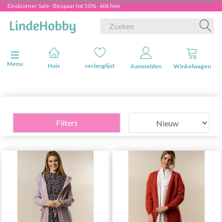
Eindzomer Sale - Bespaar tot 50% - klik hier
Navigatie in-/uitschakelen
Menu
Huis
verlanglijst
Aanmelden
Winkelwagen
Filters