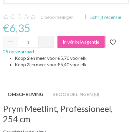
0
beoordelingen
Schrijf recensie
€6,35
In winkelwagentje
25 op voorraad
Koop
2
en meer voor
€5,70
voor elk
Koop
3
en meer voor
€5,40
voor elk
OMSCHRIJVING
BEOORDELINGEN (0)
Prym Meetlint, Professioneel,
254 cm
Copyright LindeHobby