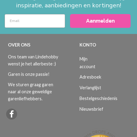
inspiratie, aanbiedingen en kortingen!
Aanmelden
OVER ONS
KONTO
Ons team van Lindehobby
Mijn
wenst je het allerbeste :)
account
Garen is onze passie!
Adresboek
We sturen graag garen
Verlanglijst
naar al onze geweldige
Bestelgeschiedenis
garenliefhebbers.
Nieuwsbrief