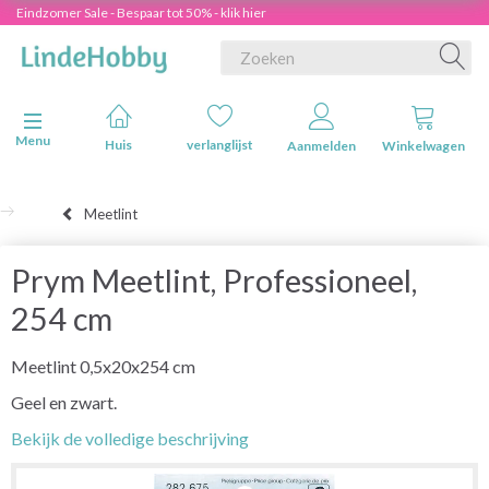
Eindzomer Sale - Bespaar tot 50% - klik hier
Navigatie in-/uitschakelen
Menu
Huis
verlanglijst
Aanmelden
Winkelwagen
Meetlint
Prym Meetlint, Professioneel,
254 cm
Meetlint 0,5x20x254 cm
Geel en zwart.
Bekijk de volledige beschrijving