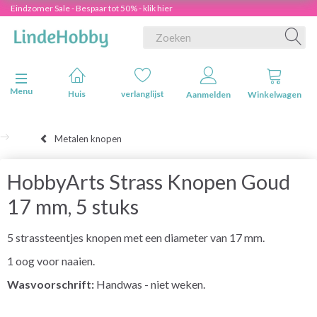
Eindzomer Sale - Bespaar tot 50% - klik hier
Navigatie in-/uitschakelen
Menu
Huis
verlanglijst
Aanmelden
Winkelwagen
Metalen knopen
HobbyArts Strass Knopen Goud
17 mm, 5 stuks
5 strassteentjes knopen met een diameter van 17 mm.
1 oog voor naaien.
Wasvoorschrift:
Handwas - niet weken.