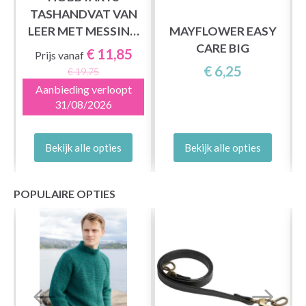
TASHANDVAT VAN
LEER MET MESSING
MAYFLOWER EASY
GESP, ZWART (2
CARE BIG
€ 11,85
Prijs vanaf
STUKS)
€ 6,25
€ 19,75
Aanbieding verloopt
31/08/2026
Bekijk alle opties
Bekijk alle opties
POPULAIRE OPTIES