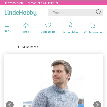
Eindzomer Sale - Bespaar tot 50% - klik hier
Navigatie in-/uitschakelen
Menu
Huis
verlanglijst
Aanmelden
Winkelwagen
Mijne heren