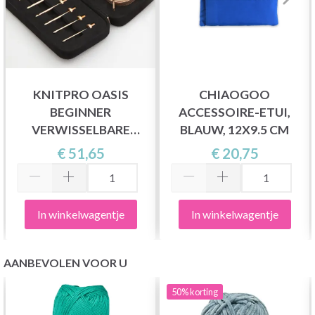
KNITPRO OASIS
CHIAOGOO
BEGINNER
ACCESSOIRE-ETUI,
VERWISSELBARE
BLAUW, 12X9.5 CM
HAAKNAALDENSET
€ 51,65
€ 20,75
In winkelwagentje
In winkelwagentje
AANBEVOLEN VOOR U
50%
korting