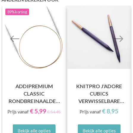
89%
korting
ADDIPREMIUM
KNITPRO J'ADORE
CLASSIC
CUBICS
RONDBREINAALDEN
VERWISSELBARE
(VAST) 40 CM (2.00–
RONDBREINAALDEN
€ 5,99
€ 8,95
Prijs vanaf
Prijs vanaf
€ 54,45
12.00 MM)
(4.00-8.00 MM)
Bekijk alle opties
Bekijk alle opties