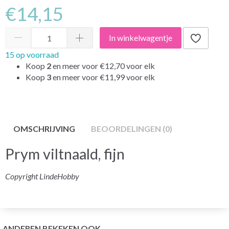
€14,15
In winkelwagentje
15 op voorraad
Koop
2
en meer voor
€12,70
voor elk
Koop
3
en meer voor
€11,99
voor elk
OMSCHRIJVING
BEOORDELINGEN (0)
Prym viltnaald, fijn
Copyright LindeHobby
ANDEREN BEKEKEN OOK