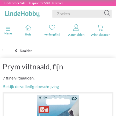
Eindzomer Sale - Bespaar tot 50% - klik hier
Navigatie in-/uitschakelen
Menu
Huis
verlanglijst
Aanmelden
Winkelwagen
Naalden
Prym viltnaald, fijn
7 fijne viltnaalden.
Bekijk de volledige beschrijving