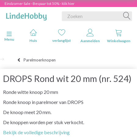
Eindzomer Sale - Bespaar tot 50% - klik hier
Navigatie in-/uitschakelen
Menu
Huis
verlanglijst
Aanmelden
Winkelwagen
Parelmoerknopen
DROPS Rond wit 20 mm (nr. 524)
Ronde witte knoop 20 mm
Ronde knoop in parelmoer van DROPS
De knoop meet 20 mm.
De knoppen worden per stuk verkocht.
Bekijk de volledige beschrijving