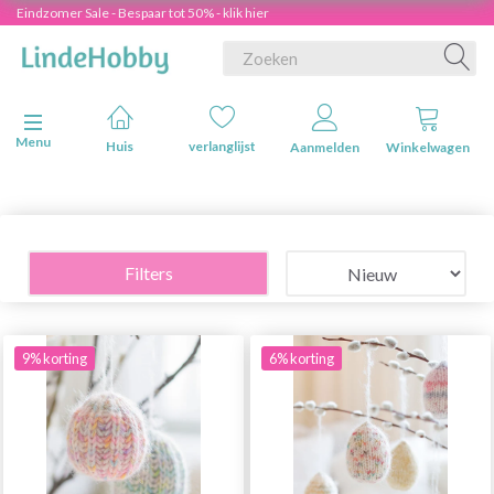
Eindzomer Sale - Bespaar tot 50% - klik hier
Navigatie in-/uitschakelen
Menu
Huis
verlanglijst
Aanmelden
Winkelwagen
Filters
9% korting
6% korting