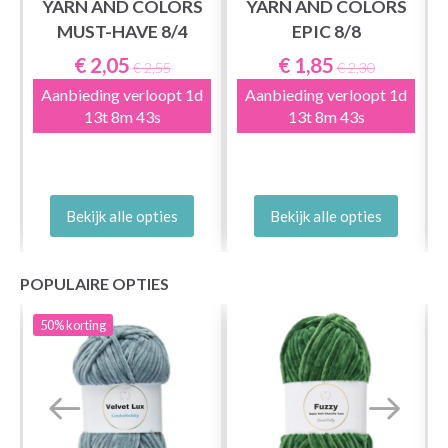
YARN AND COLORS
YARN AND COLORS
MUST-HAVE 8/4
EPIC 8/8
N
€ 2,05
€ 1,85
€ 2,55
€ 2,30
Aanbieding verloopt
1d
Aanbieding verloopt
1d
13t 8m 42s
13t 8m 42s
Bekijk alle opties
Bekijk alle opties
POPULAIRE OPTIES
50%
korting