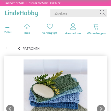
Eindzomer Sale - Bespaar tot 50% - klik hier
Navigatie in-/uitschakelen
Menu
Huis
verlanglijst
Aanmelden
Winkelwagen
PATRONEN