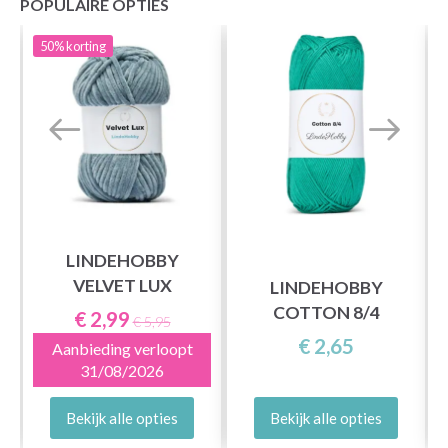
POPULAIRE OPTIES
50%
korting
LINDEHOBBY
VELVET LUX
LINDEHOBBY
COTTON 8/4
€ 2,99
€ 5,95
€ 2,65
Aanbieding verloopt
31/08/2026
Bekijk alle opties
Bekijk alle opties