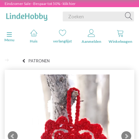
Eindzomer Sale - Bespaar tot 50% - klik hier
Navigatie in-/uitschakelen
Menu
Huis
verlanglijst
Aanmelden
Winkelwagen
PATRONEN