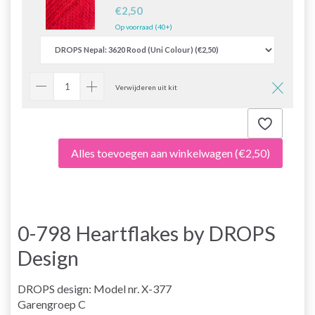
€2,50
Op voorraad (40+)
Verwijderen uit kit
Alles toevoegen aan winkelwagen
(€2,50)
0-798 Heartflakes by DROPS
Design
DROPS design: Model nr. X-377
Garengroep C