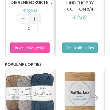
DIERENBEDRUKTE,
LINDEHOBBY
18MM, 10 STUKS
COTTON 8/4
€ 3,50
€ 2,65
In winkelwagentje
Bekijk alle opties
POPULAIRE OPTIES