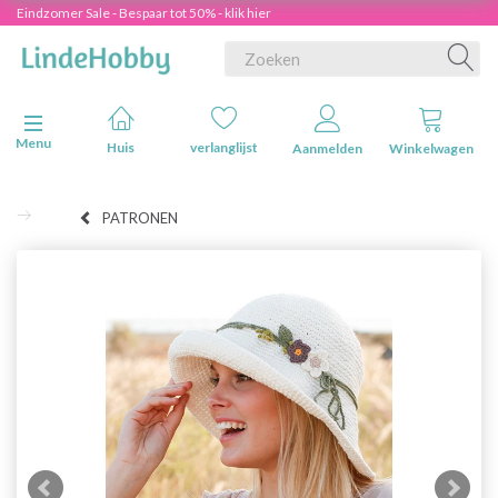
Eindzomer Sale - Bespaar tot 50% - klik hier
Navigatie in-/uitschakelen
Menu
Huis
verlanglijst
Aanmelden
Winkelwagen
PATRONEN