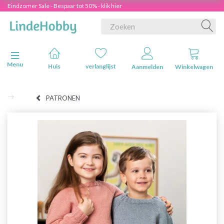
Eindzomer Sale - Bespaar tot 50% - klik hier
Navigatie in-/uitschakelen
Menu
Huis
verlanglijst
Aanmelden
Winkelwagen
PATRONEN