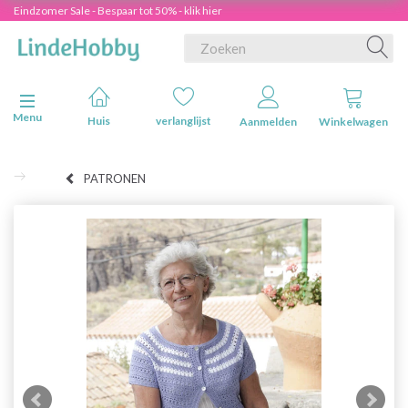
Eindzomer Sale - Bespaar tot 50% - klik hier
Navigatie in-/uitschakelen
Menu
Huis
verlanglijst
Aanmelden
Winkelwagen
PATRONEN