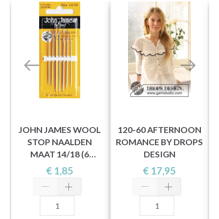
JOHN JAMES WOOL
120-60 AFTERNOON
STOP NAALDEN
ROMANCE BY DROPS
MAAT 14/18 (6
DESIGN
A
NAALDEN)
€ 1,85
€ 17,95