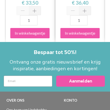
DESIGN
€ 33,50
€ 36,40
In winkelwagentje
In winkelwagentje
Bespaar tot 50%!
Ontvang onze gratis nieuwsbrief en krijg
inspiratie, aanbiedingen en kortingen!
Aanmelden
OVER ONS
KONTO
Ons team van Lindehobby