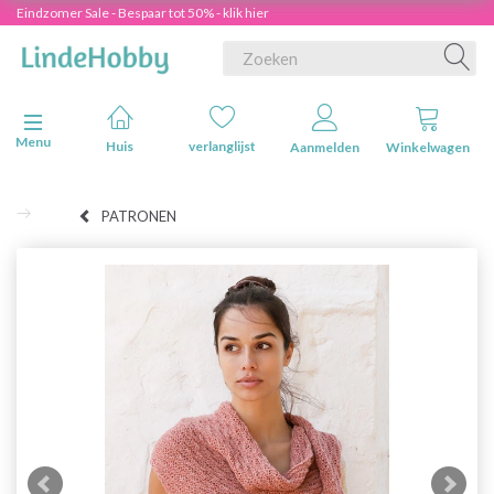
Eindzomer Sale - Bespaar tot 50% - klik hier
Navigatie in-/uitschakelen
Menu
Huis
verlanglijst
Aanmelden
Winkelwagen
PATRONEN