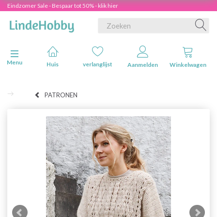
Eindzomer Sale - Bespaar tot 50% - klik hier
Navigatie in-/uitschakelen
Menu
Huis
verlanglijst
Aanmelden
Winkelwagen
PATRONEN