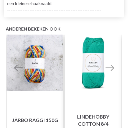
een kleinere haaknaald.
-------------------------------------------------------
ANDEREN BEKEKEN OOK
T
LINDEHOBBY
S
JÄRBO RAGGI 150G
COTTON 8/4