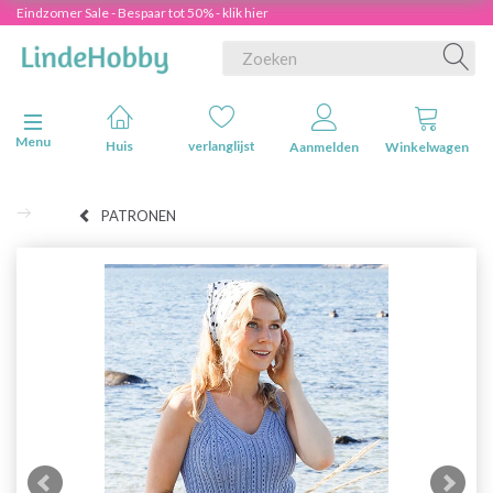
Eindzomer Sale - Bespaar tot 50% - klik hier
Navigatie in-/uitschakelen
Menu
Huis
verlanglijst
Aanmelden
Winkelwagen
PATRONEN