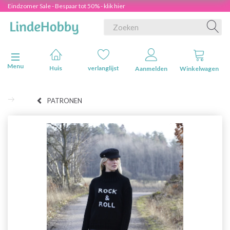
Eindzomer Sale - Bespaar tot 50% - klik hier
Navigatie in-/uitschakelen
Menu
Huis
verlanglijst
Aanmelden
Winkelwagen
PATRONEN