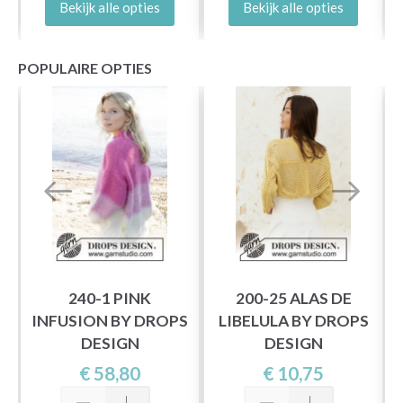
Bekijk alle opties
Bekijk alle opties
POPULAIRE OPTIES
240-1 PINK
200-25 ALAS DE
INFUSION BY DROPS
LIBELULA BY DROPS
DESIGN
DESIGN
A
€ 58,80
€ 10,75