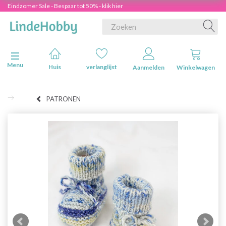
Eindzomer Sale - Bespaar tot 50% - klik hier
Navigatie in-/uitschakelen
Menu
Huis
verlanglijst
Aanmelden
Winkelwagen
PATRONEN