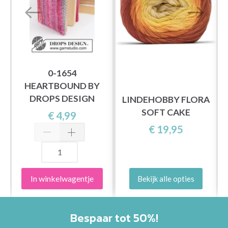
0-1654
HEARTBOUND BY
DROPS DESIGN
LINDEHOBBY FLORA
SOFT CAKE
€ 4,99
2
€ 19,95
In winkelwagentje
Bekijk alle opties
Bespaar tot 50%!