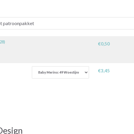
28)
€0,50
€3,45
Design