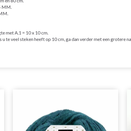
 en 80 cm.
5 MM.
MM.
gte met A.1 = 10 x 10 cm.
ls u te veel steken heeft op 10 cm, ga dan verder met een grotere na