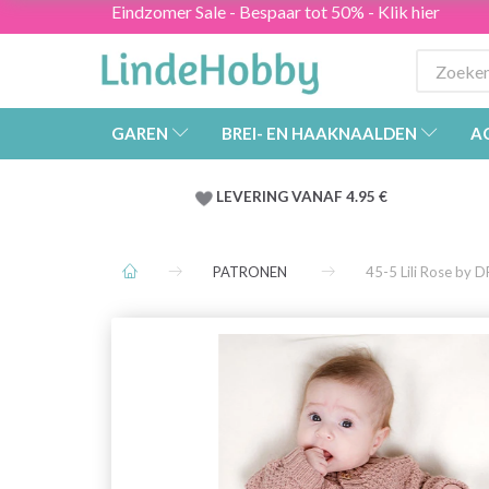
Eindzomer Sale - Bespaar tot 50% - Klik hier
GAREN
BREI- EN HAAKNAALDEN
A
LEVERING VANAF 4.95 €
PATRONEN
45-5 Lili Rose by 