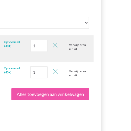
Op voorraad
Verwijderen
(40+)
uit kit
Op voorraad
Verwijderen
(40+)
uit kit
Alles toevoegen aan winkelwagen