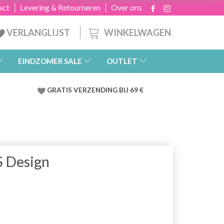
act
Levering & Retourneren
Over ons
WINKELWAGEN
VERLANGLIJST
EINDZOMER SALE
OUTLET
GRATIS
VERZENDING BIJ 69 €
S Design