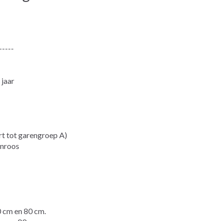
-----
 jaar
 tot garengroep A)
jnroos
cm en 80 cm.