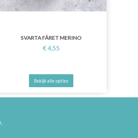
BABY
SVARTA FÅRET MERINO
€ 4,55
Bekijk alle opties
,