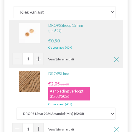
DROPS Sheep 15 mm
(nr. 627)
€0,50
Op voorraad (40+)
Verwijderen uit kit
DROPS Lima
€2,05
€2,60
Aanbieding verloopt
31/08/2026
Op voorraad (40+)
Verwijderen uit kit