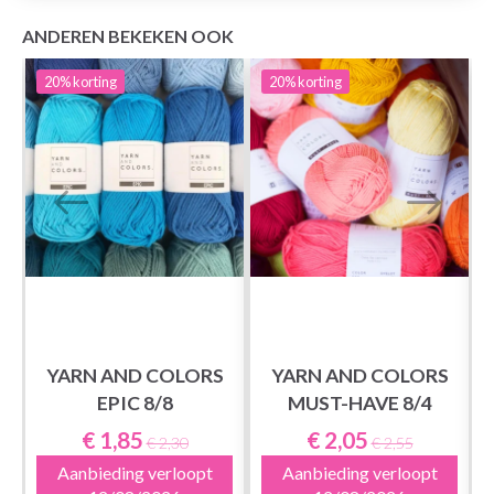
ANDEREN BEKEKEN OOK
20%
korting
20%
korting
YARN AND COLORS
YARN AND COLORS
EPIC 8/8
MUST-HAVE 8/4
€ 1,85
€ 2,05
€ 2,30
€ 2,55
Aanbieding verloopt
Aanbieding verloopt