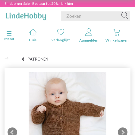
Eindzomer Sale - Bespaar tot 50% - klik hier
Navigatie in-/uitschakelen
Menu
Huis
verlanglijst
Aanmelden
Winkelwagen
PATRONEN