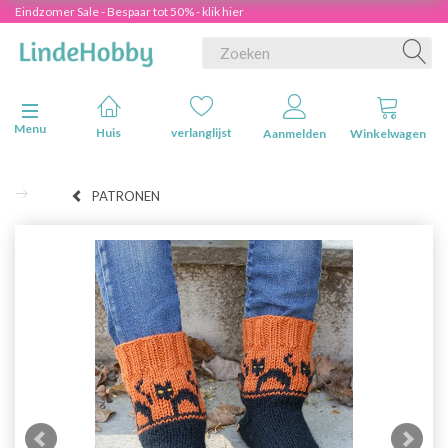
Eindzomer Sale - Bespaar tot 50% - klik hier
Navigatie in-/uitschakelen
Menu
Huis
verlanglijst
Aanmelden
Winkelwagen
PATRONEN