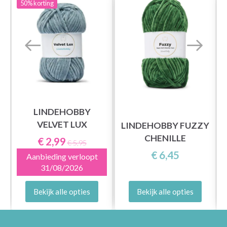
50%
korting
LINDEHOBBY
X
VELVET LUX
LINDEHOBBY FUZZY
CHENILLE
€ 2,99
€ 5,95
€ 6,45
Aanbieding verloopt
31/08/2026
Bekijk alle opties
Bekijk alle opties