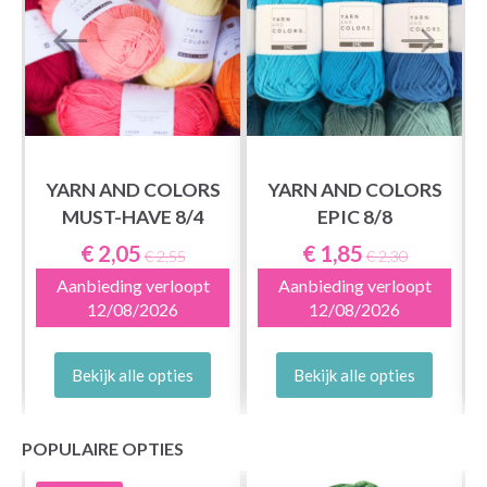
YARN AND COLORS
YARN AND COLORS
MUST-HAVE 8/4
EPIC 8/8
S
€ 2,05
€ 1,85
€ 2,55
€ 2,30
Aanbieding verloopt
Aanbieding verloopt
12/08/2026
12/08/2026
Bekijk alle opties
Bekijk alle opties
POPULAIRE OPTIES