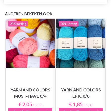
ANDEREN BEKEKEN OOK
20%
korting
20%
korting
YARN AND COLORS
YARN AND COLORS
MUST-HAVE 8/4
EPIC 8/8
€ 2,05
€ 1,85
€ 2,55
€ 2,30