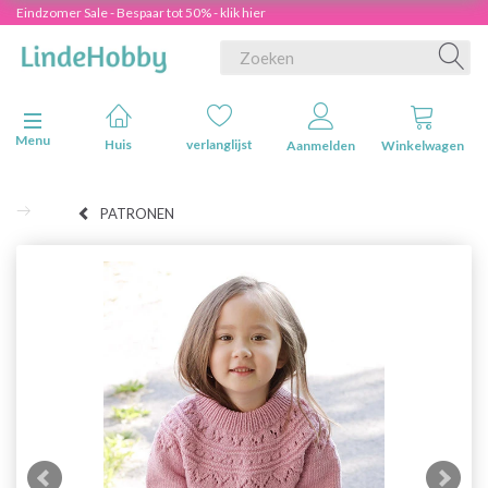
Eindzomer Sale - Bespaar tot 50% - klik hier
Navigatie in-/uitschakelen
Menu
Huis
verlanglijst
Aanmelden
Winkelwagen
PATRONEN